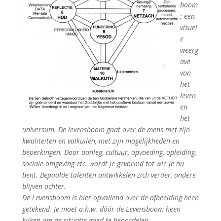
boom
; een
visuel
e
weerg
ave
van
het
leven
en
het
universum. De levensboom gaat over de mens met zijn
kwaliteiten en valkuilen, met zijn mogelijkheden en
beperkingen. Door aanleg, cultuur, opvoeding, opleiding,
sociale omgeving etc. wordt je gevormd tot wie je nu
bent. Bepaalde talenten ontwikkelen zich verder, andere
blijven achter.
De Levensboom is hier opvallend over de afbeelding heen
getekend. Je moet a.h.w. dóór de Levensboom heen
kijken om de situatie goed te beoordelen.