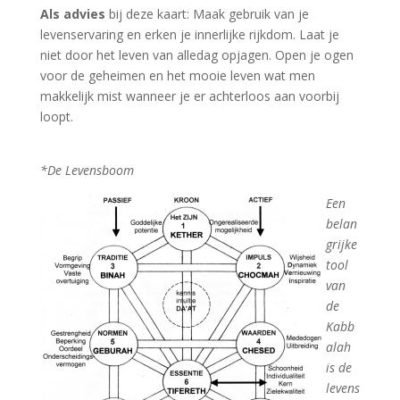
Als advies
bij deze kaart: Maak gebruik van je
levenservaring en erken je innerlijke rijkdom. Laat je
niet door het leven van alledag opjagen. Open je ogen
voor de geheimen en het mooie leven wat men
makkelijk mist wanneer je er achterloos aan voorbij
loopt.
*De Levensboom
Een
belan
grijke
tool
van
de
Kabb
alah
is de
levens