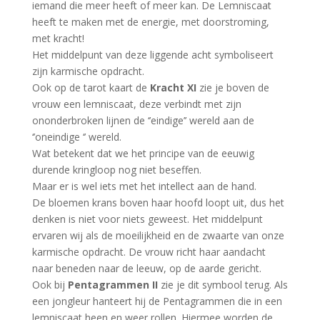
iemand die meer heeft of meer kan. De Lemniscaat
heeft te maken met de energie, met doorstroming,
met kracht!
Het middelpunt van deze liggende acht symboliseert
zijn karmische opdracht.
Ook op de tarot kaart de
Kracht XI
zie je boven de
vrouw een lemniscaat, deze verbindt met zijn
ononderbroken lijnen de ‘’eindige’’ wereld aan de
‘’oneindige ‘’ wereld.
Wat betekent dat we het principe van de eeuwig
durende kringloop nog niet beseffen.
Maar er is wel iets met het intellect aan de hand.
De bloemen krans boven haar hoofd loopt uit, dus het
denken is niet voor niets geweest. Het middelpunt
ervaren wij als de moeilijkheid en de zwaarte van onze
karmische opdracht. De vrouw richt haar aandacht
naar beneden naar de leeuw, op de aarde gericht.
Ook bij
Pentagrammen II
zie je dit symbool terug. Als
een jongleur hanteert hij de Pentagrammen die in een
lemniscaat heen en weer rollen. Hiermee worden de