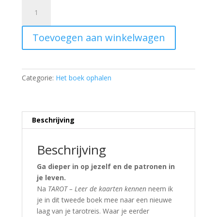
TAROT
–
Leer
Toevoegen aan winkelwagen
(leg)patronen
kennen
inclusief
Rider
Categorie:
Het boek ophalen
Waite
pocket
tarotkaarten
(Afhalen
Beschrijving
in
de
Beschrijving
praktijk)
hoeveelheid
Ga dieper in op jezelf en de patronen in
je leven.
Na
TAROT – Leer de kaarten kennen
neem ik
je in dit tweede boek mee naar een nieuwe
laag van je tarotreis. Waar je eerder