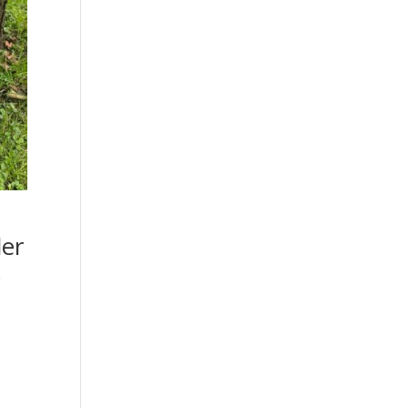
der
&