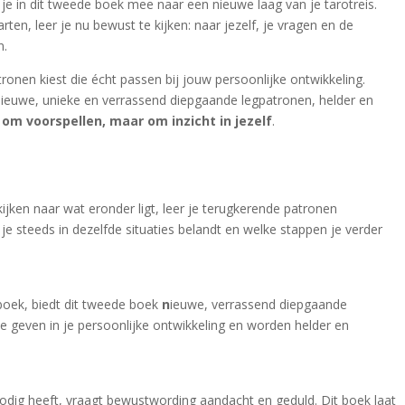
je in dit tweede boek mee naar een nieuwe laag van je tarotreis.
en, leer je nu bewust te kijken: naar jezelf, je vragen en de
n.
ronen kiest die écht passen bij jouw persoonlijke ontwikkeling.
nieuwe, unieke en verrassend diepgaande legpatronen, helder en
 om voorspellen, maar om inzicht in jezelf
.
e kijken naar wat eronder ligt, leer je terugkerende patronen
je steeds in dezelfde situaties belandt en welke stappen je verder
 boek, biedt dit tweede boek
n
ieuwe, verrassend diepgaande
e geven in je persoonlijke ontwikkeling en worden helder en
nodig heeft, vraagt bewustwording aandacht en geduld. Dit boek laat