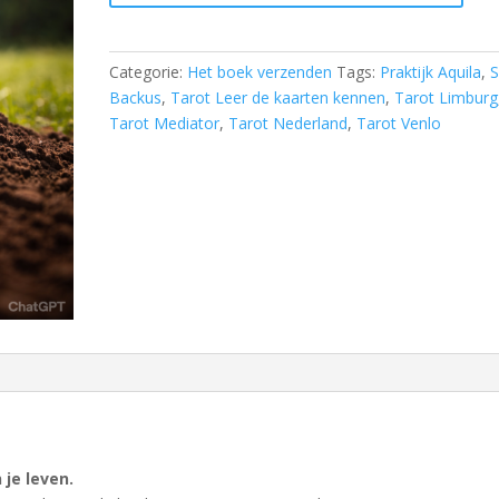
kennen
opsturen
Nederland
Categorie:
Het boek verzenden
Tags:
Praktijk Aquila
,
S
incl.
Backus
,
Tarot Leer de kaarten kennen
,
Tarot Limburg
verzending
Tarot Mediator
,
Tarot Nederland
,
Tarot Venlo
hoeveelheid
 je leven.