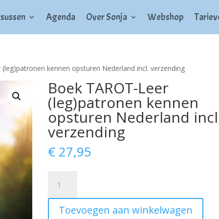
sussen
Agenda
Over Sonja
Webshop
Tariev
(leg)patronen kennen opsturen Nederland incl. verzending
Boek TAROT-Leer
(leg)patronen kennen
opsturen Nederland incl
verzending
€
27,95
Boek
TAROT-
Leer
Toevoegen aan winkelwagen
(leg)patronen