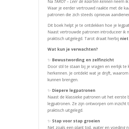
Na
TAROT – Leer de kaarten kennen
neem ik 
Waar je eerder vertrouwd raakte met de kaart
patronen die zich steeds opnieuw aandiene
Dit boek helpt je te ontdekken hoe je legpat
Naast vertrouwde patronen introduceer ik 
praktisch uitgelegd. Tarot draait hierbij
niet
Wat kun je verwachten?
✨
Bewustwording en zelfinzicht
Door stil te staan bij je vragen en eerlijk t
herkennen. Je ontdekt wat je drijft, waarom 
kunnen brengen.
✨
Diepere legpatronen
Naast de klassieke patronen uit het eerste
legpatronen. Ze zijn ontworpen om inzicht t
praktisch uitgelegd.
✨
Stap voor stap groeien
Net zoals een plant tijd, water en voeding 