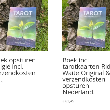
ek opsturen
Boek incl.
lgië incl.
tarotkaarten Ri
rzendkosten
Waite Original 
verzendkosten
,50
opsturen
Nederland.
€
63,45